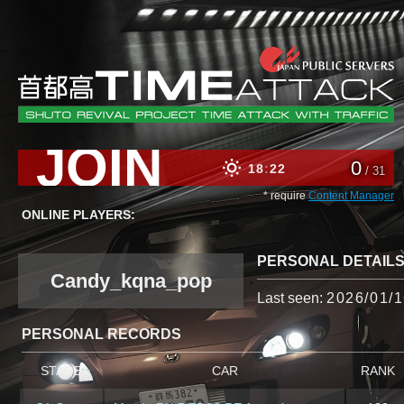
JOIN
0
18
22
/ 31
* require
Content Manager
ONLINE PLAYERS:
PERSONAL DETAIL
Candy_kqna_pop
Last seen:
2026/01/1
PERSONAL RECORDS
STAGE
CAR
RANK