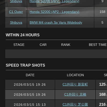
Shibuya
Honda S2000 (AP2 - Legendary)
9
C1 Outer
Honda S2000 (AP2 - Legendary)
158
Shibuya
BMW M4 crash.Sp Varis Widebody
5
WITHIN 24 HOURS
STAGE
CAR
RANK
BEST TIME
SPEED TRAP SHOTS
DATE
LOCATION
S
125
C1外回り 新富町
2026/03/15 19:26
168
C1外回り 京橋
2026/03/15 19:26
216
C1外回り 芝公園
2026/03/15 15:13