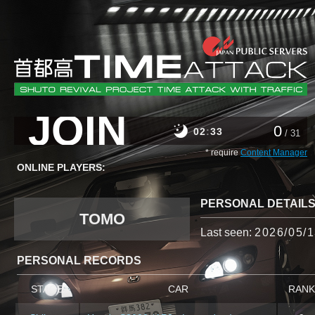
JOIN
0
02
33
/ 31
* require
Content Manager
ONLINE PLAYERS:
PERSONAL DETAIL
TOMO
Last seen:
2026/05/1
PERSONAL RECORDS
STAGE
CAR
RANK